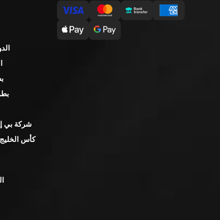
الدو
ا
بط
بطو
شركة بي إن
كأس الخليج 
ال