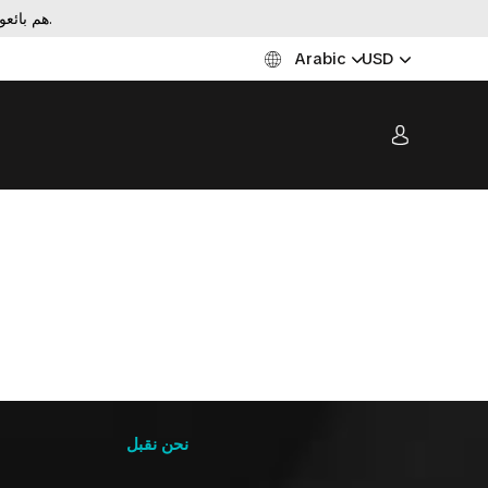
TicketKosta هم بائعون لتذاكر الأحداث الحية. قد تكون الأسعار أعلى أو أقل من القيمة الاسمية.
Arabic
USD
نحن نقبل