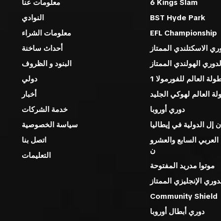
6 Kings Slam
معلومات عنا
BST Hyde Park
النوادي
EFL Championship
معلومات الشراء
ري الاسكتلندي الممتاز
أحداث ساخنة
لدوري الهولندي الممتاز
البنود و الظروف
ولة العالم للفورمولا 1
دولي
لة العالم لهوكي الجليد
أخبار
دوري أوروبا
خدمة الشركات
 إل الدولية في إيطاليا
سياسة الخصوصية
العربي السابع والعشرو
اتصل بنا
ن
التعليمات
موتوا مدريد المفتوحة
دوري الإنجليزي الممتاز
Community Shield
دوري أبطال أوروبا