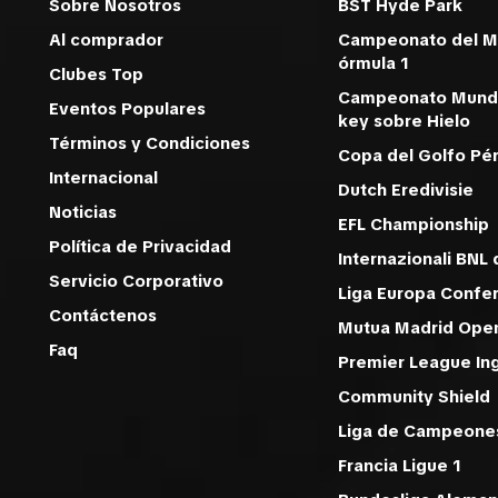
Sobre Nosotros
BST Hyde Park
Al comprador
Campeonato del M
órmula 1
Clubes Top
Campeonato Mundi
Eventos Populares
key sobre Hielo
Términos y Condiciones
Copa del Golfo Pér
Internacional
Dutch Eredivisie
Noticias
EFL Championship
Política de Privacidad
Internazionali BNL d
Servicio Corporativo
Liga Europa Confe
Contáctenos
Mutua Madrid Ope
Faq
Premier League In
Community Shiel
Liga de Campeon
Francia Ligue 1