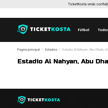
TicketKosta vmás confiab
Fútbol
Todos
Pagina principal
Estadios
Estadio Al Nahyan, Abu Dhabi, E
Estadio Al Nahyan, Abu Dha