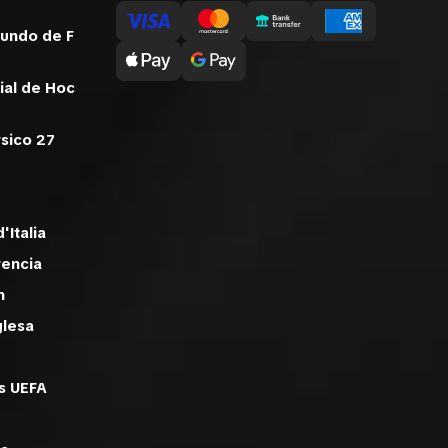
undo de F
al de Hoc
sico 27
'Italia
rencia
n
glesa
d
es UEFA