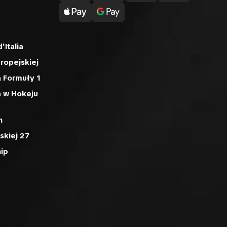
'Italia
uropejskiej
 Formuły 1
a w Hokeju
n
skiej 27
ip
A