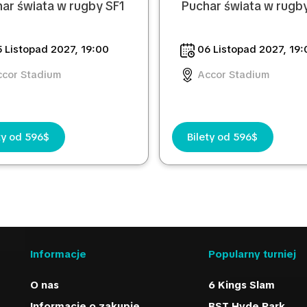
ar świata w rugby SF1
Puchar świata w rugb
 Listopad 2027, 19:00
06 Listopad 2027, 19:
cor Stadium
Accor Stadium
ty od 596$
Bilety od 596$
Informacje
Popularny turniej
O nas
6 Kings Slam
Informacje o zakupie
BST Hyde Park