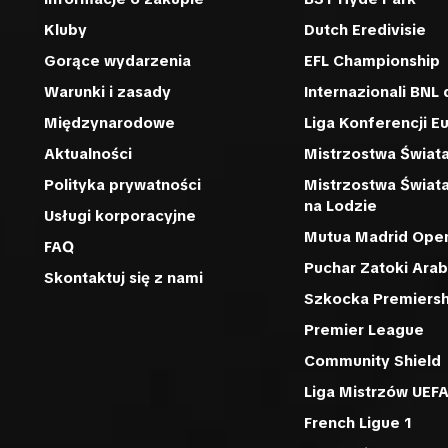
Kluby
Dutch Eredivisie
Gorące wydarzenia
EFL Championship
Warunki i zasady
Internazionali BNL d
Międzynarodowe
Liga Konferencji E
Aktualności
Mistrzostwa Świata
Polityka prywatności
Mistrzostwa Świat
na Lodzie
Usługi korporacyjne
Mutua Madrid Ope
FAQ
Puchar Zatoki Arab
Skontaktuj się z nami
Szkocka Premiersh
Premier League
Community Shield
Liga Mistrzów UEF
French Ligue 1