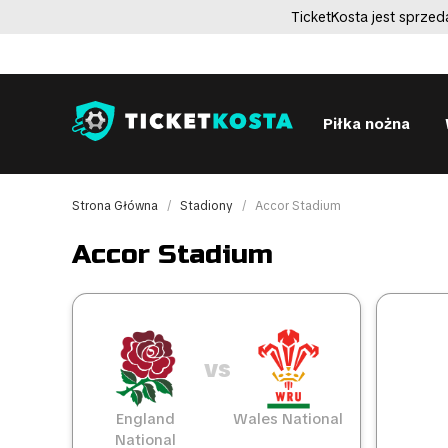
TicketKosta jest sprze
Piłka nożna
Strona Główna
Stadiony
Accor Stadium
Accor Stadium
vs
England
Wales National
National