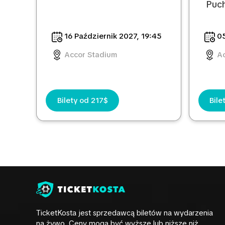
Puch
16 Październik 2027, 19:45
05
Accor Stadium
Ac
Bilety od 217$
Bile
TicketKosta jest sprzedawcą biletów na wydarzenia
na żywo. Ceny mogą być wyższe lub niższe niż