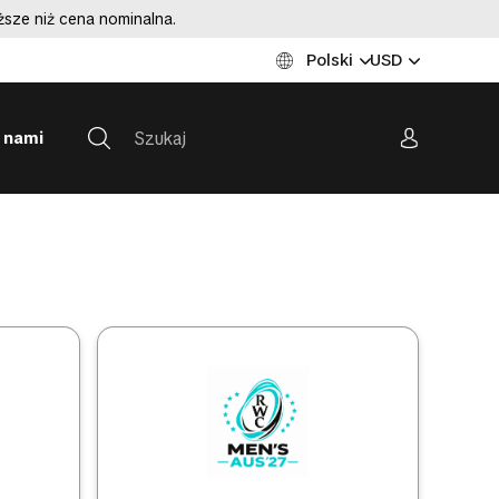
sze niż cena nominalna.
Polski
USD
z nami