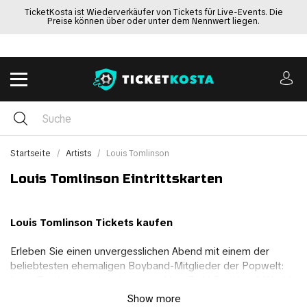
TicketKosta ist Wiederverkäufer von Tickets für Live-Events. Die
Preise können über oder unter dem Nennwert liegen.
Startseite
Artists
Louis Tomlinson
Louis Tomlinson Eintrittskarten
Louis Tomlinson Tickets kaufen
Erleben Sie einen unvergesslichen Abend mit einem der
beliebtesten ehemaligen Boyband-Mitglieder der Popwelt:
Louis Tomlinson geht mit seiner „How Did I Get Here“ World
Tour auf Tournee, um sein bevorstehendes drittes
Show more