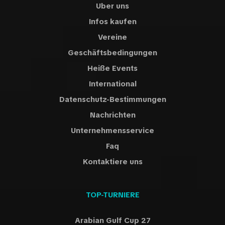
Uber uns
Online-Buchungssystem und erleben Sie einen Abend voller
purer Pop-Energie, den Sie so schnell nicht vergessen
Infos kaufen
werden.
Vereine
Geschäftsbedingungen
Heiße Events
International
Datenschutz-Bestimmungen
Nachrichten
Unternehmensservice
Faq
Kontaktiere uns
TOP-TURNIERE
Arabian Gulf Cup 27