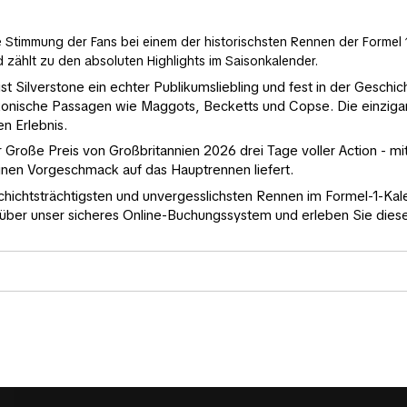
Stimmung der Fans bei einem der historischsten Rennen der Formel 1
nd zählt zu den absoluten Highlights im Saisonkalender.
ist Silverstone ein echter Publikumsliebling und fest in der Gesch
ikonische Passagen wie Maggots, Becketts und Copse. Die einziga
n Erlebnis.
ße Preis von Großbritannien 2026 drei Tage voller Action - mit ei
nen Vorgeschmack auf das Hauptrennen liefert.
chichtsträchtigsten und unvergesslichsten Rennen im Formel-1-Kalend
über unser sicheres Online-Buchungssystem und erleben Sie dieses