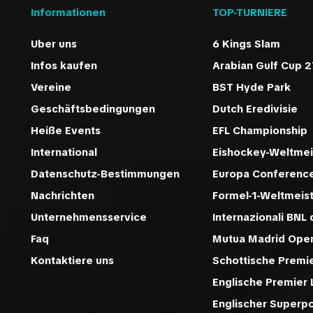
Informationen
TOP-TURNIERE
Uber uns
6 Kings Slam
Infos kaufen
Arabian Gulf Cup 2
Vereine
BST Hyde Park
Geschäftsbedingungen
Dutch Eredivisie
Heiße Events
EFL Championship
International
Eishockey-Weltmei
Datenschutz-Bestimmungen
Europa Conferenc
Nachrichten
Formel-1-Weltmeis
Unternehmensservice
Internazionali BNL d
Faq
Mutua Madrid Ope
Kontaktiere uns
Schottische Premi
Englische Premier
Englischer Superp