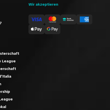
Wir akzeptieren
7
sterschaft
e League
terschaft
'Italia
n
ership
 League
okal