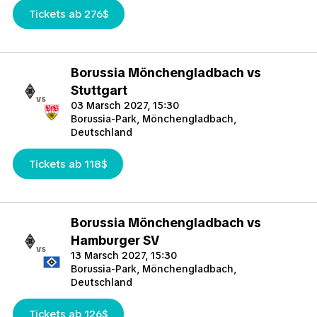
Tickets ab 276$
Borussia Mönchengladbach vs
Stuttgart
vs
03 Marsch 2027, 15:30
Borussia-Park, Mönchengladbach,
Deutschland
Tickets ab 118$
Borussia Mönchengladbach vs
Hamburger SV
vs
13 Marsch 2027, 15:30
Borussia-Park, Mönchengladbach,
Deutschland
Tickets ab 126$