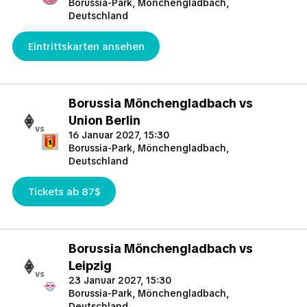
Borussia-Park, Mönchengladbach,
Deutschland
Eintrittskarten ansehen
Borussia Mönchengladbach vs
Union Berlin
vs
16 Januar 2027, 15:30
Borussia-Park, Mönchengladbach,
Deutschland
Tickets ab 87$
Borussia Mönchengladbach vs
Leipzig
vs
23 Januar 2027, 15:30
Borussia-Park, Mönchengladbach,
Deutschland