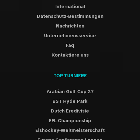
International
Datenschutz-Bestimmungen
Nachrichten
Unternehmensservice
Faq
Kontaktiere uns
TOP-TURNIERE
Arabian Gulf Cup 27
BST Hyde Park
Dutch Eredivisie
EFL Championship
Eishockey-Weltmeisterschaft