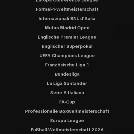
Europa Conference League
Formel-1-Weltmeisterschaft
Internazionali BNL d'Italia
Mutua Madrid Open
Englische Premier League
Englischer Superpokal
UEFA Champions League
Französische Liga 1
Bundesliga
La Liga Santander
Serie A Italiana
FA-Cup
Professionelle Boxweltmeisterschaft
Europa League
Fußball-Weltmeisterschaft 2026