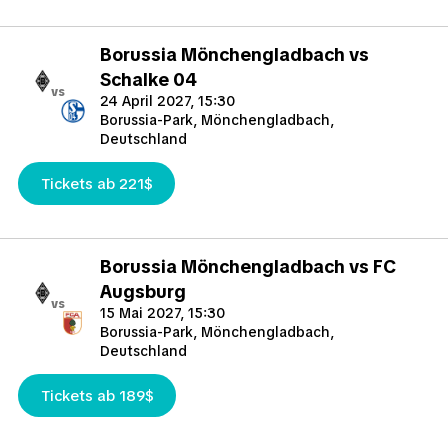
Borussia Mönchengladbach vs
Schalke 04
vs
24 April 2027, 15:30
Borussia-Park, Mönchengladbach,
Deutschland
Tickets ab 221$
Borussia Mönchengladbach vs FC
Augsburg
vs
15 Mai 2027, 15:30
Borussia-Park, Mönchengladbach,
Deutschland
Tickets ab 189$