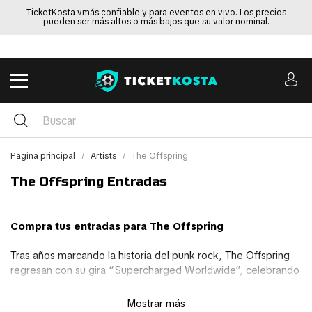
TicketKosta vmás confiable y para eventos en vivo. Los precios
pueden ser más altos o más bajos que su valor nominal.
Pagina principal
Artists
The Offspring
The Offspring Entradas
Compra tus entradas para The Offspring
Tras años marcando la historia del punk rock, The Offspring
regresan con su gira “Supercharged Worldwide”, celebrando
el lanzamiento de su undécimo álbum de estudio con el
mismo nombre. La gira llevará a la banda por Norteamérica y
Mostrar más