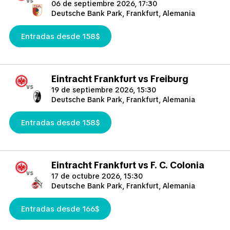
vs
sede de cuatro partidos, incluida la final, durante la Copa
06 de septiembre 2026, 17:30
Mundial Femenina de 2011.
Deutsche Bank Park, Frankfurt, Alemania
Además del fútbol, el recinto ofrece una variedad de
Entradas desde 158$
instalaciones recreativas en sus instalaciones, como una
piscina, una cancha de voleibol de playa, un complejo de
tenis y un pabellón de deportes de invierno. Asimismo, su
estación de tren proporciona un acceso conveniente al
Eintracht Frankfurt vs Freiburg
vs
estadio a través de la red ferroviaria nacional, lo que
19 de septiembre 2026, 15:30
contribuye a su accesibilidad.
Deutsche Bank Park, Frankfurt, Alemania
Además, aparte de los eventos deportivos, el
Entradas desde 158$
Waldstadion/Deutsche Bank Park ha acogido conciertos de
destacados músicos como Bruce Springsteen & The E Street
Band, The Rolling Stones, U2 y Guns N’ Roses, ampliando así
su diversa oferta de eventos y entretenimiento.
Eintracht Frankfurt vs F. C. Colonia
vs
17 de octubre 2026, 15:30
Deutsche Bank Park, Frankfurt, Alemania
Entradas desde 166$