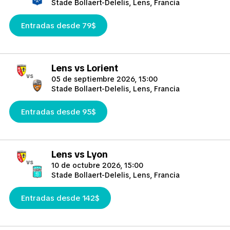
Lens que desempeñó un papel crucial en el fomento de los
Stade Bollaert-Delelis, Lens, Francia
clubes deportivos en la ciudad, y a André Delelis, un
exalcalde de Lens.
Entradas desde 79$
La arquitectura del estadio sigue el estilo inglés, con cuatro
gradas distintas dedicadas a personas significativas para el
club o la ciudad: Henri Trannin, Tony Marek, Elle Delacourt y
Lens vs Lorient
vs
Max Lepagnot. Más allá de los partidos de Lens, el Stade
05 de septiembre 2026, 15:00
Bollaert-Delelis ha sido sede de varios torneos
Stade Bollaert-Delelis, Lens, Francia
internacionales, incluyendo partidos durante los
Campeonatos Europeos de 1984 y 2016, la Copa del Mundo
Entradas desde 95$
de 1998 y las Copas del Mundo de Rugby de 1999 y 2007,
consolidando su estatus como un recinto deportivo versátil e
histórico.
Lens vs Lyon
vs
10 de octubre 2026, 15:00
Stade Bollaert-Delelis, Lens, Francia
Entradas desde 142$