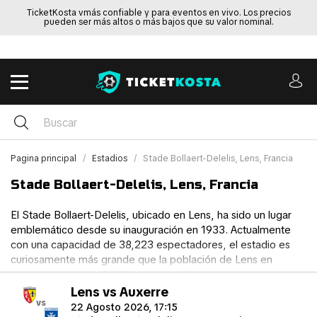
TicketKosta vmás confiable y para eventos en vivo. Los precios
pueden ser más altos o más bajos que su valor nominal.
Pagina principal
Estadios
Stade Bollaert-Delelis, Lens, Francia
Stade Bollaert-Delelis, Lens, Francia
El Stade Bollaert-Delelis, ubicado en Lens, ha sido un lugar
emblemático desde su inauguración en 1933. Actualmente
con una capacidad de 38,223 espectadores, el estadio es
curiosamente más grande que la población de Lens en
aproximadamente 7,000 habitantes. Sirviendo como la sede
del equipo de la Ligue 1, Lens, el estadio debe su nombre a
Lens vs Auxerre
vs
Félix Bollaert, un director de la Compagnie des Mines de
22 Agosto 2026, 17:15