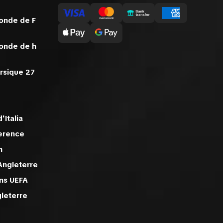
onde de F
onde de h
rsique 27
'Italia
erence
n
Angleterre
ons UEFA
gleterre