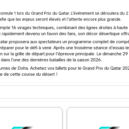
rmule 1 lors du Grand Prix du Qatar. L’événement se déroulera du 27 
nifie que les enjeux seront élevés et l’attente encore plus grande.
compte 16 virages techniques, combinant des lignes droites à haut
 rapidement devenu un favori des fans, son décor désertique offra
u Qatar proposera aux spectateurs un programme complet de compét
éparer pour le défi à venir. Après une troisième séance d’essais l
ion sur la grille de départ pour l’épreuve principale. Le dimanche 
 dans l’une des dernières batailles de la saison 2026.
urnes de Doha. Achetez vos billets pour le Grand Prix du Qatar 20
 de cette course du désert !