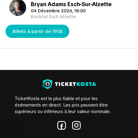
TicketKosta garantit la livraison de vos billets en toute
Bryan Adams Esch-Sur-Alzette
sécurité et à temps pour le match. TicketKosta livrera
04 Décembre 2026, 18:00
les billets dès que possible, normalement 3-4 jours
Rockhal Esch Alzette
avant le match mais occasionnellement 1-3 jours
avant le match et parfois, si des retards surviennent,
Billets à partir de 195$
même le jour même du match.
TicketKosta peut vous aider à trouver les meilleurs
billets sur le marché pour ce que vous recherchez.
TicketKosta est le plus fiable et pour les
événements en direct. Les prix peuvent être
supérieurs ou inférieurs à leur valeur nominale.