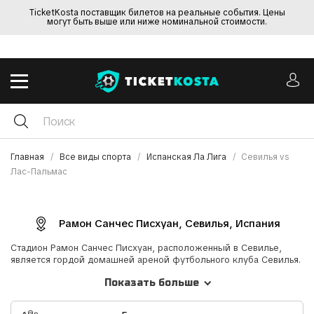
TicketKosta поставщик билетов на реальные события. Цены
могут быть выше или ниже номинальной стоимости.
Главная
Все виды спорта
Испанская Ла Лига
Севилья vs
Лас-Пальмас
Рамон Санчес Писхуан, Севилья, Испания
Стадион Рамон Санчес Писхуан, расположенный в Севилье,
является гордой домашней ареной футбольного клуба Севилья.
Вместимость стадиона составляет 42 714 зрителей. Он назван в
Показать больше
честь легендарного президента клуба Рамона Санчеса Писхуана,
посвятившего команде 56 лет своей жизни. Это место дарит
захватывающие эмоции болельщикам Ла Лиги - как обычным