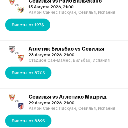
Севилья vs Райо Вальекано
Если вы не можете присутствовать на матче, вы также
vs
можете продать свои билеты другому восторженному
15 Августа 2026, 21:00
Рамон Санчес Писхуан, Севилья, Испания
болельщику. Просто заполните форму «Запрос на
продажу билетов», чтобы найти покупателя. Не пропустите
Билеты от 197$
это невероятное событие!
Атлетик Бильбао vs Севилья
vs
23 Августа 2026, 21:00
Стадион Сан-Мамес, Бильбао, Испания
Билеты от 370$
Севилья vs Атлетико Мадрид
vs
29 Августа 2026, 21:00
Рамон Санчес Писхуан, Севилья, Испания
Билеты от 339$