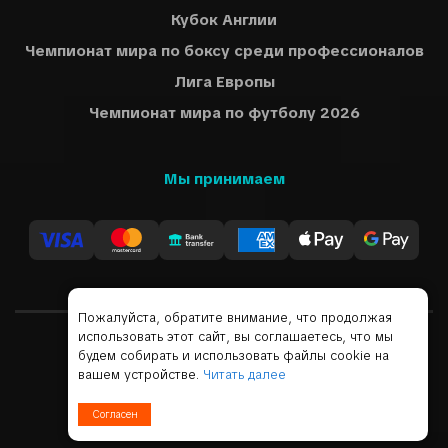
Кубок Англии
Чемпионат мира по боксу среди профессионалов
Лига Европы
Чемпионат мира по футболу 2026
Мы принимаем
Пожалуйста, обратите внимание, что продолжая
использовать этот сайт, вы соглашаетесь, что мы
будем собирать и использовать файлы cookie на
Русский
USD
вашем устройстве.
Читать далее
© 2019 - 2026 Все права защищены
Согласен