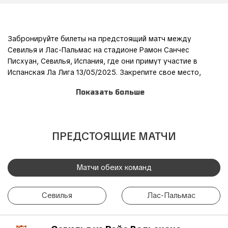
Забронируйте билеты на предстоящий матч между
Севилья и Лас-Пальмас на стадионе Рамон Санчес
Писхуан, Севилья, Испания, где они примут участие в
Испанская Ла Лига 13/05/2025. Закрепите свое место,
выбрав предпочитаемую категорию билетов и завершив
Показать больше
процесс заказа через нашу безопасную и удобную
систему онлайн-бронирования.
Присоединяйтесь к другим фанатам для этого
ПРЕДСТОЯЩИЕ МАТЧИ
захватывающего приключения и станьте частью действия!
Простой и безопасный процесс бронирования TicketKosta
позволяет вам сэкономить время и сосредоточиться на
Матчи обеих команд
подготовке к матчу. После того, как вы забронируете
билеты, они будут удобно отправлены на вашу
Севилья
Лас-Пальмас
электронную почту, что обеспечит беспроблемную
поездку.