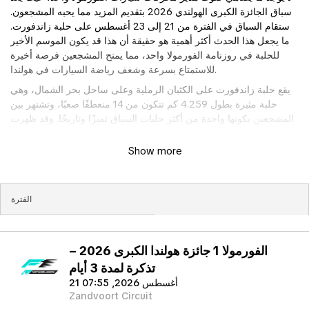
سباق الجائزة الكبرى الهولندي 2026 بتقديم المزيد مما يحبه المشجعون.
ستقام السباق في الفترة من 21 إلى 23 أغسطس على حلبة زاندفورت.
ما يجعل هذا الحدث أكثر أهمية هو حقيقة أن هذا قد يكون الموسم الأخير
للحلبة في روزنامة الفورمولا واحد، مما يمنح المشجعين فرصة أخيرة
للاستمتاع بسرعة وشغف رياضة السيارات في هولندا.
يقع حلبة زاندفورت على الكثبان الرملية وعلى ساحل بحر الشمال، وهي
حلبة مثيرة بطول 4.259 كم تتكون من 14 منعطفًا صعبًا، وتشتهر بين
المشجعين بكونها واحدة من أكثر حلبات السباق تميزًا وتاريخًا. وقد ظهرت
في جدول سباقات الفورمولا واحد منذ أول سباق لها في عام 1952.
Show more
خلال عطلة نهاية الأسبوع المليئة بالإثارة، سيستمتع المشجعون ليس فقط
بالسباق الرئيسي الذي يتطلعون إليه، ولكن أيضًا بالسباق السريع الذي
سيغير ديناميكية المنافسة في هذا الحدث. سيبدأ سباق الجائزة الكبرى يوم
الجمعة 21 أغسطس بجلسة تدريبية وتصفيات السباق السريع لتختتم اليوم.
يوم السبت 22 أغسطس، سيتنافس السائقون في السباق السريع قبل أن
يوجهوا انتباههم إلى جلسة التصفيات التي تحدد ترتيب الانطلاق للسباق
التالي. يوم الأحد 23 أغسطس، سيبدأ الحدث الرئيسي وسيتنافس أفضل
الفورمولا 1 جائزة هولندا الكبرى 2026 –
السائقين في العالم على الفوز في سباق سيكون بالتأكيد دراماتيكيًا ومثيرًا.
تذكرة لمدة 3 أيام
لا تفوت فرصة مشاهدة ختام فصل مهم جدًا في تاريخ الفورمولا واحد.
21 أغسطس 2026, 07:55
اشترِ تذاكر سباق الجائزة الكبرى الهولندي 2026 من TicketKosta عبر
Zandvoort Circuit
نظام الحجز الآمن عبر الإنترنت واستمتع بعطلة نهاية أسبوع لا تُنسى في