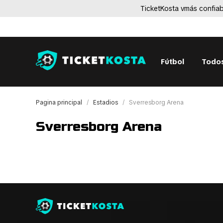
TicketKosta vmás confiab
Fútbol
Todos
Pagina principal
Estadios
Sverresborg Arena
Sverresborg Arena