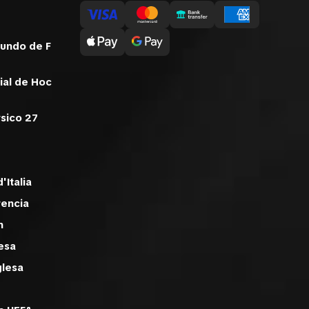
undo de F
al de Hoc
sico 27
'Italia
rencia
n
esa
glesa
d