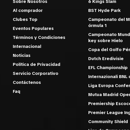
Sobre Nosotros
6 Kings Slam
Al comprador
BST Hyde Park
Clubes Top
Campeonato del M
órmula 1
Eventos Populares
Campeonato Mundi
Términos y Condiciones
key sobre Hielo
Internacional
Copa del Golfo Pér
Noticias
Dutch Eredivisie
Política de Privacidad
EFL Championship
Servicio Corporativo
Internazionali BNL d
Contáctenos
Liga Europa Confe
Faq
Mutua Madrid Ope
Premiership Escoc
Premier League In
Community Shiel