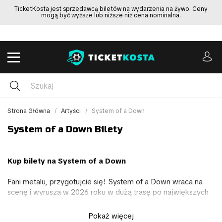
TicketKosta jest sprzedawcą biletów na wydarzenia na żywo. Ceny
mogą być wyższe lub niższe niż cena nominalna.
Strona Główna
Artyści
System of a Down
System of a Down Bilety
Kup bilety na System of a Down
Fani metalu, przygotujcie się! System of a Down wraca na
scenę i wyrusza w 2026 roku w dużą trasę po największych
arenach w USA i Europie. Czeka was wieczór pełen energii z
ich kultowymi utworami, takimi jak “Chop Suey!”, “Toxicity”,
Pokaż więcej