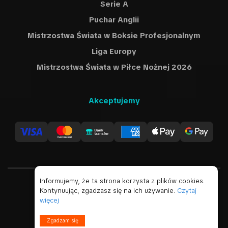
Serie A
Puchar Anglii
Mistrzostwa Świata w Boksie Profesjonalnym
Liga Europy
Mistrzostwa Świata w Piłce Nożnej 2026
Akceptujemy
Informujemy, że ta strona korzysta z plików cookies.
Kontynuując, zgadzasz się na ich używanie.
Czytaj
Polski
USD
więcej
© 2019 - 2026 Wszelkie prawa zastrzeżone
Zgadzam się