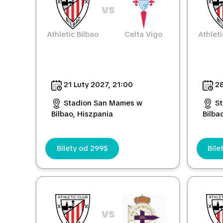
vs
Athletic Bilbao
Celta Vigo
Athleti
21 Luty 2027, 21:00
28
Stadion San Mames w
S
Bilbao, Hiszpania
Bilba
Bilety od 299$
Bile
vs