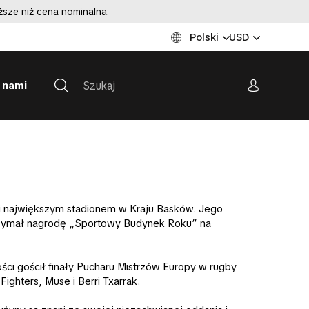
sze niż cena nominalna.
Polski
USD
z nami
 i największym stadionem w Kraju Basków. Jego
trzymał nagrodę „Sportowy Budynek Roku” na
ci gościł finały Pucharu Mistrzów Europy w rugby
ghters, Muse i Berri Txarrak.