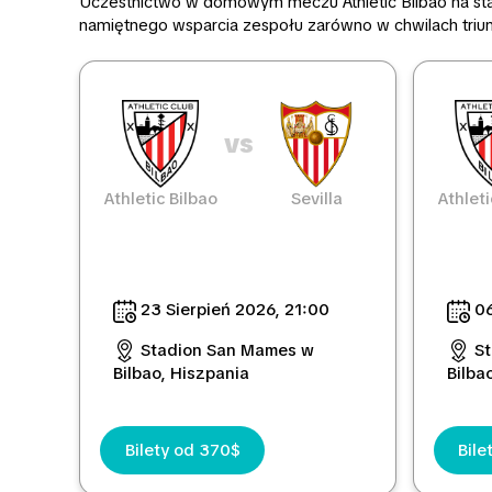
Uczestnictwo w domowym meczu Athletic Bilbao na stad
namiętnego wsparcia zespołu zarówno w chwilach triumf
vs
Athletic Bilbao
Sevilla
Athleti
23 Sierpień 2026, 21:00
06
Stadion San Mames w
S
Bilbao, Hiszpania
Bilba
Bilety od 370$
Bile