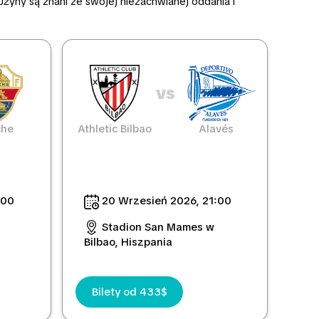
żyny są znani ze swojej niezachwianej oddania i
vs
che
Athletic Bilbao
Alavés
:00
20 Wrzesień 2026, 21:00
Stadion San Mames w
Bilbao, Hiszpania
Bilety od 433$