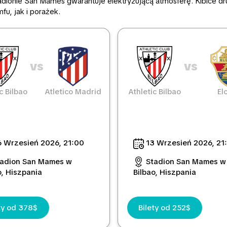
ionie San Mamés gwarantuje elektryzującą atmosferę. Kibice dru
u, jak i porażek.
vs
vs
c Bilbao
Atletico Madrid
Athletic Bilbao
El
 Wrzesień 2026, 21:00
13 Wrzesień 2026, 21
tadion San Mames w
Stadion San Mames w
o, Hiszpania
Bilbao, Hiszpania
ty od 378$
Bilety od 252$