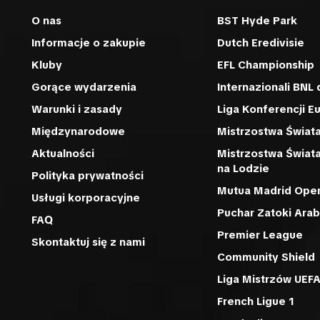
O nas
BST Hyde Park
Informacje o zakupie
Dutch Eredivisie
Kluby
EFL Championship
Gorące wydarzenia
Internazionali BNL d
Warunki i zasady
Liga Konferencji E
Międzynarodowe
Mistrzostwa Świata
Aktualności
Mistrzostwa Świat
na Lodzie
Polityka prywatności
Mutua Madrid Ope
Usługi korporacyjne
Puchar Zatoki Arab
FAQ
Premier League
Skontaktuj się z nami
Community Shield
Liga Mistrzów UEF
French Ligue 1