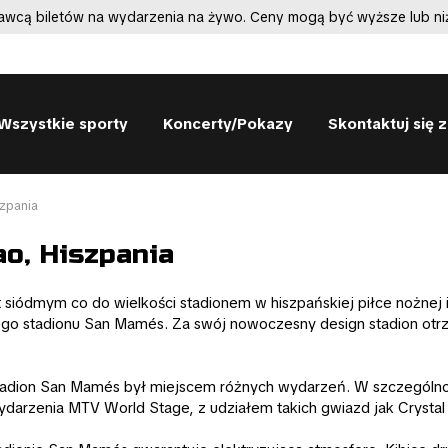
dawcą biletów na wydarzenia na żywo. Ceny mogą być wyższe lub niż
Wszystkie sporty
Koncerty/Pokazy
Skontaktuj się 
szpania
o, Hiszpania
 siódmym co do wielkości stadionem w hiszpańskiej piłce nożnej
lnego stadionu San Mamés. Za swój nowoczesny design stadion o
 stadion San Mamés był miejscem różnych wydarzeń. W szczególnoś
arzenia MTV World Stage, z udziałem takich gwiazd jak Crystal Fi