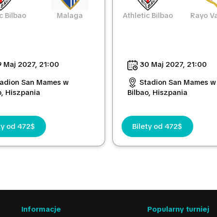
c Bilbao
Malaga
Athletic Bilbao
Rayo Va
 Maj 2027, 21:00
30 Maj 2027, 21:00
tadion San Mames w
Stadion San Mames w
o, Hiszpania
Bilbao, Hiszpania
ty od 472$
Bilety od 472$
Informacje
Popularny turniej