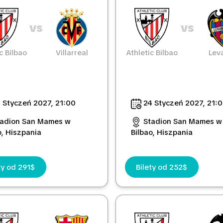
vs
vs
c Bilbao
Villarreal
Athletic Bilbao
Lev
 Styczeń 2027, 21:00
24 Styczeń 2027, 21:
tadion San Mames w
Stadion San Mames w
o, Hiszpania
Bilbao, Hiszpania
ty od 291$
Bilety od 252$