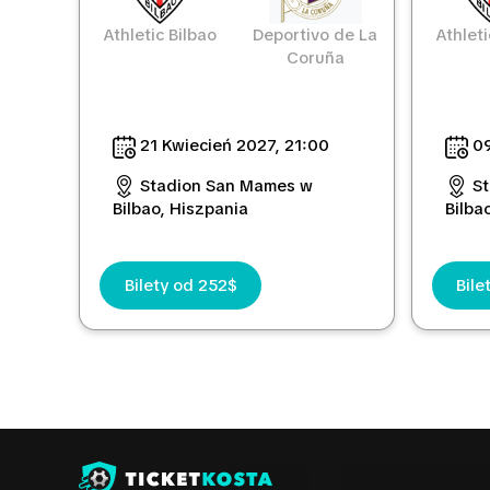
Athletic Bilbao
Deportivo de La
Athleti
Coruña
21 Kwiecień 2027, 21:00
09
Stadion San Mames w
S
Bilbao, Hiszpania
Bilba
Bilety od 252$
Bile