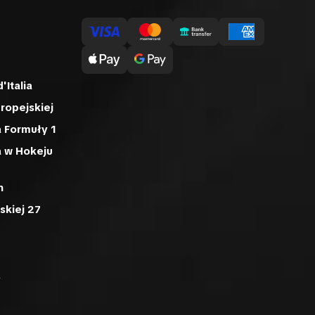
'Italia
uropejskiej
 Formuły 1
a w Hokeju
n
skiej 27
A