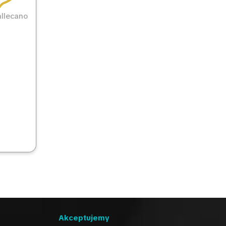
llecano
Akceptujemy