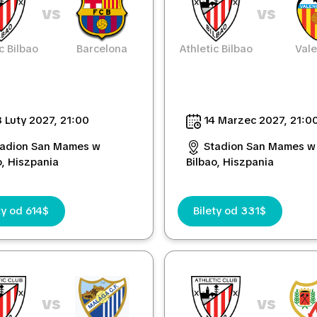
vs
vs
c Bilbao
Barcelona
Athletic Bilbao
Vale
 Luty 2027, 21:00
14 Marzec 2027, 21:0
tadion San Mames w
Stadion San Mames w
o, Hiszpania
Bilbao, Hiszpania
ty od 614$
Bilety od 331$
vs
vs