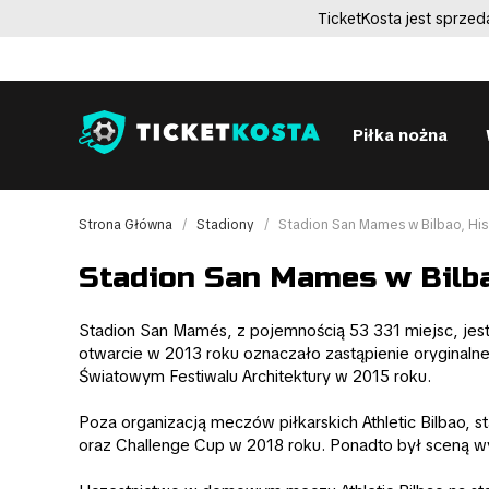
TicketKosta jest sprze
Piłka nożna
Strona Główna
Stadiony
Stadion San Mames w Bilbao, Hi
Stadion San Mames w Bilba
Stadion San Mamés, z pojemnością 53 331 miejsc, jest
otwarcie w 2013 roku oznaczało zastąpienie orygina
Światowym Festiwalu Architektury w 2015 roku.
Poza organizacją meczów piłkarskich Athletic Bilbao,
oraz Challenge Cup w 2018 roku. Ponadto był sceną wyd