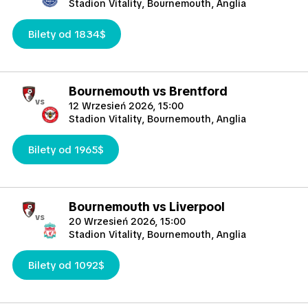
Stadion powstał w 1910 roku, zaczynając skromnie z jedną
Stadion Vitality, Bournemouth, Anglia
małą trybuną, i przeszedł znaczne przemiany na przestrzeni
lat. Początkowo planowano jego rozbudowę w latach 80.,
Bilety od 1834$
jednak plany te nie zostały zrealizowane. W 2001 roku
stadion przeszedł całkowitą przebudowę, którą w 2013 roku
uzupełniono o dobudowę trybuny południowej.
Bournemouth vs Brentford
vs
Dojazd na stadion jest prosty. Zalecanym sposobem jest
12 Wrzesień 2026, 15:00
spacer z głównego stadionu w Bournemouth, przyjemny 30-
Stadion Vitality, Bournemouth, Anglia
minutowy spacer z uroczymi pubami po drodze.
Alternatywnie, wygodną opcją jest podróż pociągiem ze
Bilety od 1965$
stacji Bournemouth do stacji Pokesdown, która jest najbliżej
stadionu.
Bournemouth vs Liverpool
vs
20 Wrzesień 2026, 15:00
Stadion Vitality, Bournemouth, Anglia
Bilety od 1092$