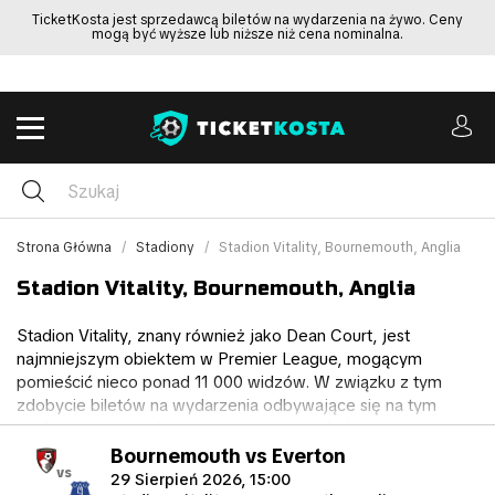
TicketKosta jest sprzedawcą biletów na wydarzenia na żywo. Ceny
mogą być wyższe lub niższe niż cena nominalna.
Strona Główna
Stadiony
Stadion Vitality, Bournemouth, Anglia
Stadion Vitality, Bournemouth, Anglia
Stadion Vitality, znany również jako Dean Court, jest
najmniejszym obiektem w Premier League, mogącym
pomieścić nieco ponad 11 000 widzów. W związku z tym
zdobycie biletów na wydarzenia odbywające się na tym
stadionie stanowi duże wyzwanie ze względu na ograniczoną
dostępność.
Bournemouth vs Everton
vs
29 Sierpień 2026, 15:00