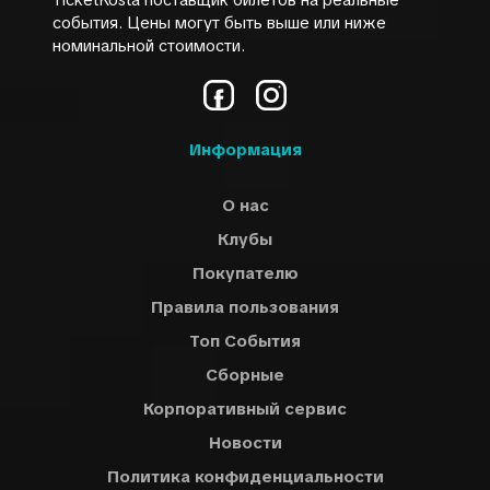
TicketKosta поставщик билетов на реальные
создающего незабываемые живые выступления, и
события. Цены могут быть выше или ниже
серией предстоящих концертов Канье Уэст обещает
номинальной стоимости.
стать одним из главных артистов, которых обязательно
стоит увидеть в 2026 году. Покупайте билеты на Канье
Уэста на TicketKosta через нашу безопасную систему
онлайн-бронирования и станьте свидетелями того, как
Информация
продолжает твориться история современной музыки.
О нас
Клубы
Покупателю
Правила пользования
Топ События
Сборные
Корпоративный сервис
Новости
Политика конфиденциальности