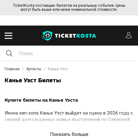
TicketKosta поставщик билетов на реальные события. Цены
могут быть выше или ниже номинальной стоимости.
Главная
Артисты
Канье Уэст
Канье Уэст Билеты
Купите билеты на Канье Уэста
Икона хип-хопа Канье Уэст выйдет на сцену в 2026 году с
серией долгожданных живых выступлений по Северной
Америке, Европе и за её пределами. Известный своим
звучанием, которое изменило современный хип-хоп,
Показать больше