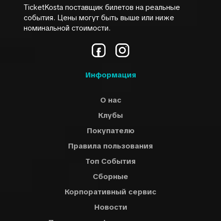
TicketKosta поставщик билетов на реальные
онлайн-бронирования и будьте в Шпильберге в момент,
события. Цены могут быть выше или ниже
когда взметнется клетчатый флаг!
номинальной стоимости.
Информация
О нас
Клубы
Покупателю
Правила пользования
Топ События
Сборные
Корпоративный сервис
Новости