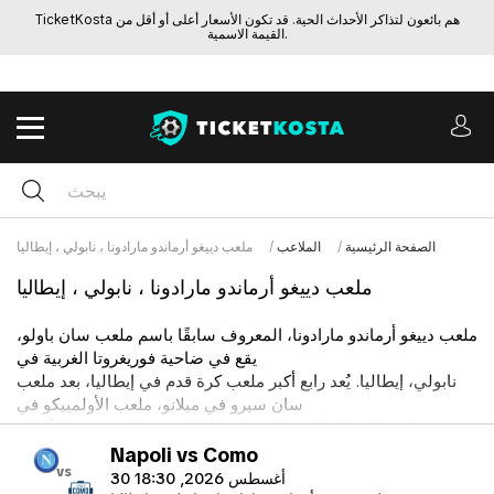
TicketKosta هم بائعون لتذاكر الأحداث الحية. قد تكون الأسعار أعلى أو أقل من
القيمة الاسمية.
الصفحة الرئيسية
الملاعب
ملعب دييغو أرماندو مارادونا ، نابولي ، إيطاليا
ملعب دييغو أرماندو مارادونا ، نابولي ، إيطاليا
ملعب دييغو أرماندو مارادونا، المعروف سابقًا باسم ملعب سان باولو،
يقع في ضاحية فوريغروتا الغربية في
نابولي، إيطاليا. يُعد رابع أكبر ملعب كرة قدم في إيطاليا، بعد ملعب
سان سيرو في ميلانو، ملعب الأولمبيكو في
روما، وسان نيكولا في باري. لعب الملعب دورًا في دورة الألعاب
الأولمبية الصيفية لعام 1960 في روما، حيث
Napoli vs Como
vs
استضاف مباريات كرة القدم التمهيدية.
30 أغسطس 2026, 18:30