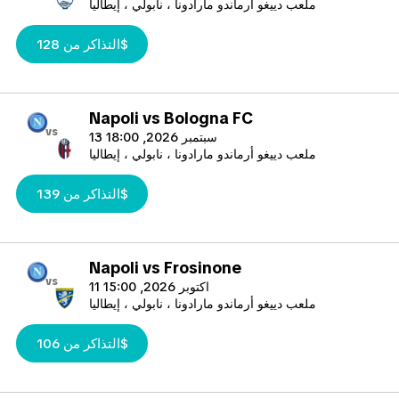
ملعب دييغو أرماندو مارادونا ، نابولي ، إيطاليا
يُستخدم الملعب بشكل رئيسي لمباريات كرة القدم، وهو الملعب
الرئيسي لنادي إس إس سي نابولي. تم بناء
التذاكر من 128$
الملعب في عام 1959، وخضع لتجديدات واسعة في عام 1989
استعدادًا لكأس العالم 1990. كما أجريت تجديدات
إضافية في عام 2018. تبلغ السعة الحالية للملعب 60,240 متفرجًا.
ومع ذلك، في الماضي، وبوجود أقسام مدرجة،
Napoli vs Bologna FC
vs
كان الملعب قادرًا على استيعاب ما يقرب من 90,000 متفرج. يحمل
13 سبتمبر 2026, 18:00
الملعب أهمية تاريخية وثقافية كبيرة في
ملعب دييغو أرماندو مارادونا ، نابولي ، إيطاليا
سياق كرة القدم الإيطالية وتراث نابولي الرياضي.
التذاكر من 139$
Napoli vs Frosinone
vs
11 اكتوبر 2026, 15:00
ملعب دييغو أرماندو مارادونا ، نابولي ، إيطاليا
التذاكر من 106$