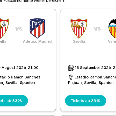
r Fußballmomente weiter bereichert.
vs
vs
illa
Atletico Madrid
Sevilla
Vale
 August 2026, 21:00
13 September 2026, 2
stadio Ramon Sanchez
Estadio Ramon Sanch
an, Sevilla, Spanien
Pizjuan, Sevilla, Spanien
kets ab 339$
Tickets ab 331$