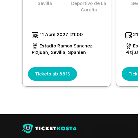
Sevilla
Deportivo de La
Sev
Coruña
11 April 2027, 21:00
21
Estadio Ramon Sanchez
E
Pizjuan, Sevilla, Spanien
Pizju
Tickets ab 331$
Tick