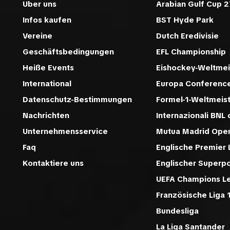
Uber uns
Arabian Gulf Cup 2
Infos kaufen
BST Hyde Park
Vereine
Dutch Eredivisie
Geschäftsbedingungen
EFL Championship
Heiße Events
Eishockey-Weltmei
International
Europa Conferenc
Datenschutz-Bestimmungen
Formel-1-Weltmeis
Nachrichten
Internazionali BNL d
Unternehmensservice
Mutua Madrid Ope
Faq
Englische Premier
Kontaktiere uns
Englischer Superp
UEFA Champions L
Französische Liga 
Bundesliga
La Liga Santander