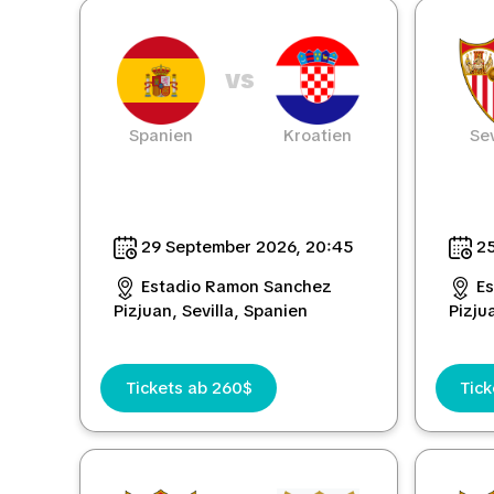
vs
Spanien
Kroatien
Sev
29 September 2026, 20:45
25
Estadio Ramon Sanchez
E
Pizjuan, Sevilla, Spanien
Pizju
Tickets ab 260$
Tick