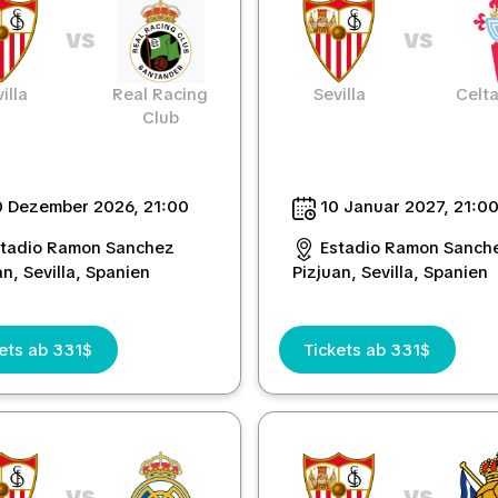
vs
vs
illa
Real Racing
Sevilla
Celta
Club
 Dezember 2026, 21:00
10 Januar 2027, 21:0
stadio Ramon Sanchez
Estadio Ramon Sanch
an, Sevilla, Spanien
Pizjuan, Sevilla, Spanien
ets ab 331$
Tickets ab 331$
vs
vs