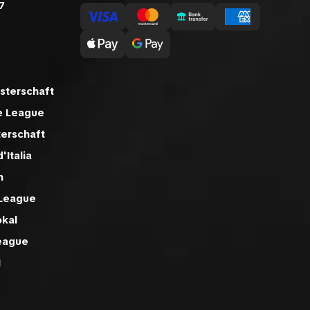
7
sterschaft
e League
terschaft
'Italia
n
 League
okal
eague
1