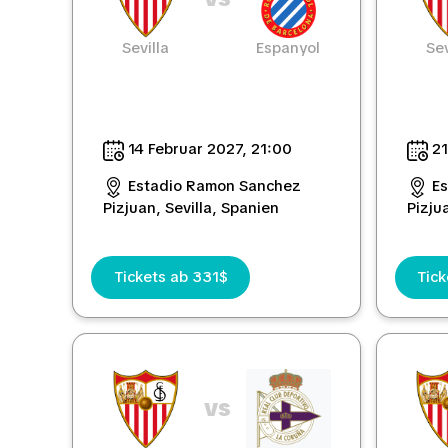
Sevilla
Espanyol
Sev
14 Februar 2027, 21:00
21
Estadio Ramon Sanchez
E
Pizjuan, Sevilla, Spanien
Pizju
Tickets ab 331$
Tick
vs