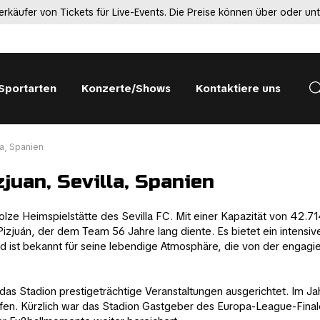
erkäufer von Tickets für Live-Events. Die Preise können über oder un
 Sportarten
Konzerte/Shows
Kontaktiere uns
a, Spanien
uan, Sevilla, Spanien
tolze Heimspielstätte des Sevilla FC. Mit einer Kapazität von 42.7
juán, der dem Team 56 Jahre lang diente. Es bietet ein intensive
und ist bekannt für seine lebendige Atmosphäre, die von der engag
t das Stadion prestigeträchtige Veranstaltungen ausgerichtet. Im J
fen. Kürzlich war das Stadion Gastgeber des Europa-League-Finale