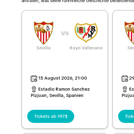
antraten, was seine ruhmreiche Geschichte bedeutende
vs
Sevilla
Rayo Vallecano
Sev
15 August 2026, 21:00
29
Estadio Ramon Sanchez
E
Pizjuan, Sevilla, Spanien
Pizju
Tickets ab 197$
Tic