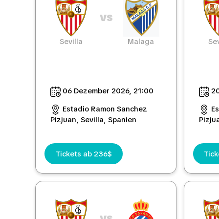
vs
Sevilla
Malaga
Sev
06 Dezember 2026, 21:00
20
Estadio Ramon Sanchez
E
Pizjuan, Sevilla, Spanien
Pizju
Tickets ab 236$
Tick
vs