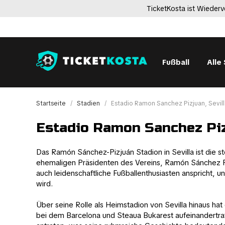
TicketKosta ist Wiederv
Fußball
Alle
Startseite
Stadien
Estadio Ramon Sanchez Pizjuan, Sevill
Estadio Ramon Sanchez Pizj
Das Ramón Sánchez-Pizjuán Stadion in Sevilla ist die s
ehemaligen Präsidenten des Vereins, Ramón Sánchez Piz
auch leidenschaftliche Fußballenthusiasten anspricht, 
wird.
Über seine Rolle als Heimstadion von Sevilla hinaus ha
bei dem Barcelona und Steaua Bukarest aufeinandertra