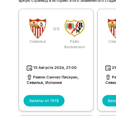
яркую страницу в историю этого знаменитого стади
vs
Севилья
Райо
Сев
Вальекано
15 Августа 2026, 21:00
29
Рамон Санчес Писхуан,
Р
Севилья, Испания
Севи
Билеты от 197$
Бил