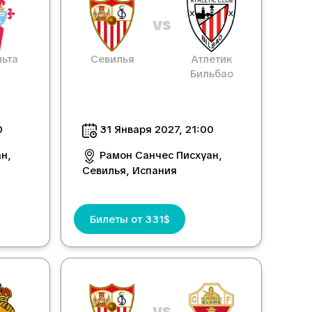
vs
ьта
Севилья
Атлетик
Бильбао
0
31 Января 2027, 21:00
н,
Рамон Санчес Писхуан,
Севилья, Испания
Билеты от 331$
vs