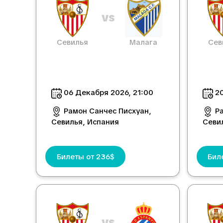
vs
Севилья
Малага
Сев
06 Декабря 2026, 21:00
20
Рамон Санчес Писхуан,
Р
Севилья, Испания
Севи
Билеты от 236$
Бил
vs