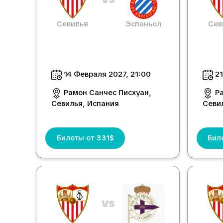
Севилья
Эспаньол
Сев
14 Февраля 2027, 21:00
21
Рамон Санчес Писхуан,
Р
Севилья, Испания
Севи
Билеты от 331$
Бил
vs