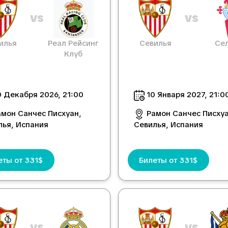
vs
vs
илья
Реал Рейсинг
Севилья
Сел
Клуб
 Декабря 2026, 21:00
10 Января 2027, 21:0
амон Санчес Писхуан,
Рамон Санчес Писхуа
лья, Испания
Севилья, Испания
еты от 331$
Билеты от 331$
vs
vs