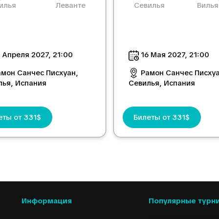
илья
Леванте
Севилья
Вилья
 Апреля 2027, 21:00
16 Mая 2027, 21:00
амон Санчес Писхуан,
Рамон Санчес Писхуа
лья, Испания
Севилья, Испания
еты от 331$
Билеты от 331$
Информация
Популярные турн