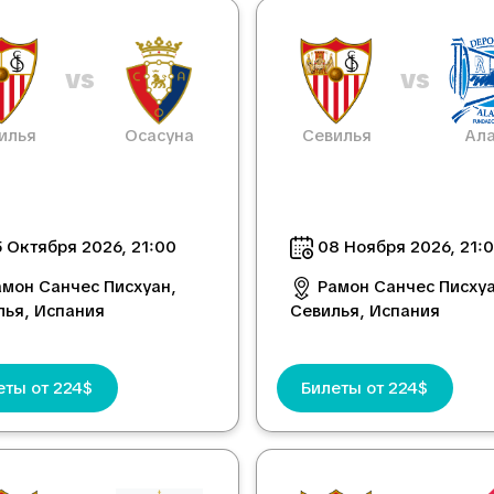
vs
vs
илья
Осасуна
Севилья
Ала
 Октября 2026, 21:00
08 Ноября 2026, 21:
амон Санчес Писхуан,
Рамон Санчес Писхуа
лья, Испания
Севилья, Испания
еты от 224$
Билеты от 224$