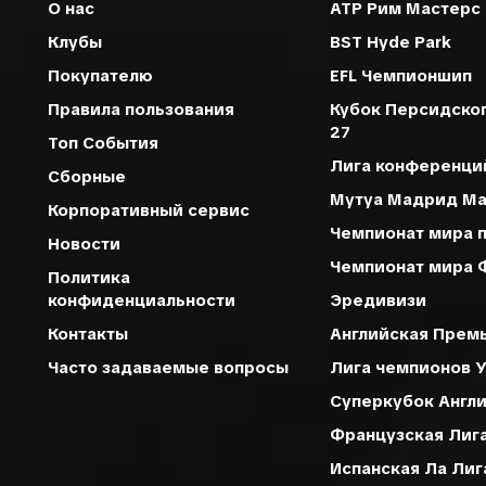
О нас
ATP Рим Мастерс
Клубы
BST Hyde Park
Покупателю
EFL Чемпионшип
Правила пользования
Кубок Персидско
27
Топ События
Лига конференци
Сборные
Мутуа Мадрид Ма
Корпоративный сервис
Чемпионат мира 
Новости
Чемпионат мира 
Политика
конфиденциальности
Эредивизи
Контакты
Английская Прем
Часто задаваемые вопросы
Лига чемпионов 
Суперкубок Англ
Французская Лига
Испанская Ла Ли