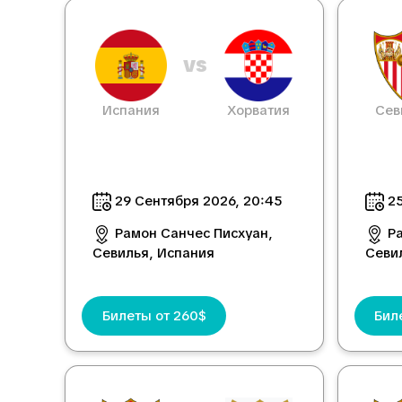
vs
Испания
Хорватия
Сев
29 Сентября 2026, 20:45
25
Рамон Санчес Писхуан,
Р
Севилья, Испания
Севи
Билеты от 260$
Бил