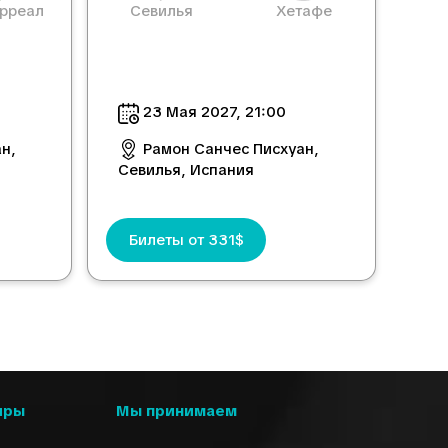
рреал
Севилья
Хетафе
23 Mая 2027, 21:00
н,
Рамон Санчес Писхуан,
Севилья, Испания
Билеты от 331$
иры
Мы принимаем