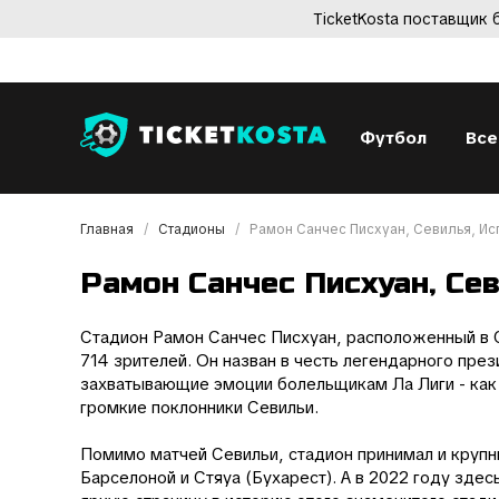
TicketKosta поставщик
Футбол
Все
Главная
Стадионы
Рамон Санчес Писхуан, Севилья, Ис
Рамон Санчес Писхуан, Се
Стадион Рамон Санчес Писхуан, расположенный в С
714 зрителей. Он назван в честь легендарного пре
захватывающие эмоции болельщикам Ла Лиги - как 
громкие поклонники Севильи.
Помимо матчей Севильи, стадион принимал и круп
Барселоной и Стяуа (Бухарест). А в 2022 году зде