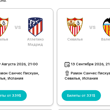
она.
vs
vs
илья
Атлетико
Севилья
Вале
Мадрид
 Августа 2026, 21:00
13 Сентября 2026, 21
амон Санчес Писхуан,
Рамон Санчес Писхуа
лья, Испания
Севилья, Испания
еты от 339$
Билеты от 331$