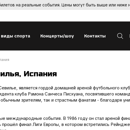
 билетов на реальные события. Цены могут быть выше или ниже 
 виды спорта
Концерты/шоу
Контакты
пания
вилья, Испания
евилье, является гордой домашней ареной футбольного клуб
зидента клуба Рамона Санчеса Писхуана, посвятившего команд
обычным зрителям, так и страстным фанатам - благодаря ун
ные международные события. В 1986 году он стал ареной фи
сь прошёл финал Лиги Европы, в котором встретились Рейндж