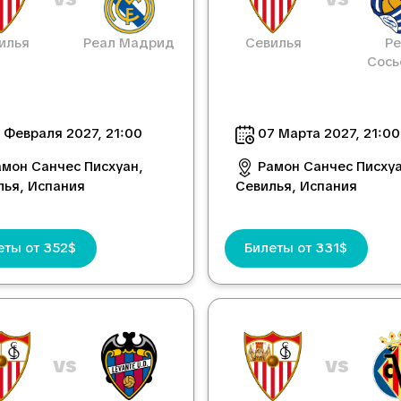
илья
Реал Мадрид
Севилья
Ре
Сось
 Февраля 2027, 21:00
07 Марта 2027, 21:00
амон Санчес Писхуан,
Рамон Санчес Писхуа
лья, Испания
Севилья, Испания
еты от 352$
Билеты от 331$
vs
vs