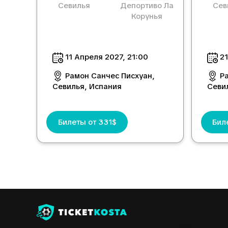
Севилья
Депортиво Ла
Сев
Корунья
11 Апреля 2027, 21:00
21
Рамон Санчес Писхуан,
Р
Севилья, Испания
Севи
Билеты от 331$
Бил