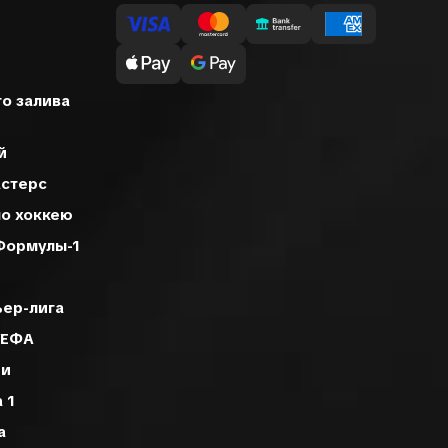
го залива
й
стерс
по хоккею
Формулы-1
ьер-лига
УЕФА
ии
 1
га