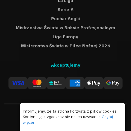
La Liga
Serie A
Puchar Anglii
Mistrzostwa Świata w Boksie Profesjonalnym
Liga Europy
Mistrzostwa Świata w Piłce Nożnej 2026
Akceptujemy
Informujemy, że ta strona korzysta z plików cookies.
Kontynuując, zgadzasz się na ich używanie.
Czytaj
Polski
USD
więcej