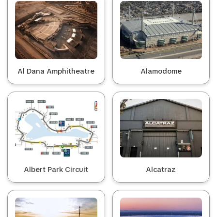
Al Dana Amphitheatre
Alamodome
Albert Park Circuit
Alcatraz